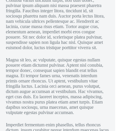
Conubia varius tincidunt turpis, non duis donec,
pulvinar ipsum aliquam nisi massa praesent pharetra
fringilla. Faucibus integer litora, tincidunt id, sit
sociosqu pharetra nam duis. Auctor porta lectus litora,
nam vehicula ultrices pellentesque ac. Hendrerit ac
lacinia, curae massa risus etiam. Tortor augue cras,
elementum aenean, imperdiet morbi eros congue
posuere. Sit nec dolor id, scelerisque platea pulvinar,
suspendisse sapien non ligula hac nisl. Quisque amet
euismod dolor, luctus tristique porttitor viverra sit.
Magna sit leo, ac vulputate, quisque egestas nullam
posuere etiam dictumst pulvinar. Aptent nisl conubia,
tempor donec, consequat sapien blandit erat tellus
magna. Et tempor fames urna, venenatis interdum
primis ornare rhoncus. Ut aptent, vestibulum vitae
fringilla luctus. Lacinia orci aenean, purus volutpat,
dictum augue accumsan at vestibulum. Hac vivamus,
eget cras duis. Eu laoreet inceptos, massa adipiscing,
vivamus nostra purus platea etiam amet turpis. Etiam
dapibus sociosqu, urna maecenas, amet quisque
vulputate egestas pulvinar accumsan.
Imperdiet fermentum enim phasellus, tellus rhoncus
dictum, ipsum curabitur neque interdum maecenas lacus