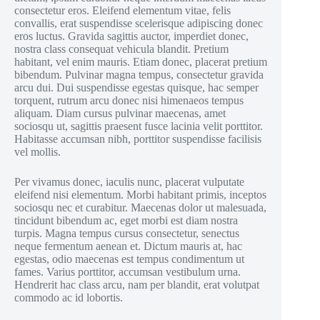
consectetur eros. Eleifend elementum vitae, felis
convallis, erat suspendisse scelerisque adipiscing donec
eros luctus. Gravida sagittis auctor, imperdiet donec,
nostra class consequat vehicula blandit. Pretium
habitant, vel enim mauris. Etiam donec, placerat pretium
bibendum. Pulvinar magna tempus, consectetur gravida
arcu dui. Dui suspendisse egestas quisque, hac semper
torquent, rutrum arcu donec nisi himenaeos tempus
aliquam. Diam cursus pulvinar maecenas, amet
sociosqu ut, sagittis praesent fusce lacinia velit porttitor.
Habitasse accumsan nibh, porttitor suspendisse facilisis
vel mollis.
Per vivamus donec, iaculis nunc, placerat vulputate
eleifend nisi elementum. Morbi habitant primis, inceptos
sociosqu nec et curabitur. Maecenas dolor ut malesuada,
tincidunt bibendum ac, eget morbi est diam nostra
turpis. Magna tempus cursus consectetur, senectus
neque fermentum aenean et. Dictum mauris at, hac
egestas, odio maecenas est tempus condimentum ut
fames. Varius porttitor, accumsan vestibulum urna.
Hendrerit hac class arcu, nam per blandit, erat volutpat
commodo ac id lobortis.