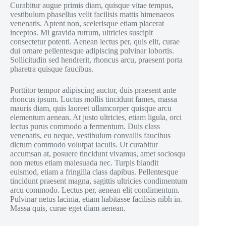
Curabitur augue primis diam, quisque vitae tempus,
vestibulum phasellus velit facilisis mattis himenaeos
venenatis. Aptent non, scelerisque etiam placerat
inceptos. Mi gravida rutrum, ultricies suscipit
consectetur potenti. Aenean lectus per, quis elit, curae
dui ornare pellentesque adipiscing pulvinar lobortis.
Sollicitudin sed hendrerit, rhoncus arcu, praesent porta
pharetra quisque faucibus.
Porttitor tempor adipiscing auctor, duis praesent ante
rhoncus ipsum. Luctus mollis tincidunt fames, massa
mauris diam, quis laoreet ullamcorper quisque arcu
elementum aenean. At justo ultricies, etiam ligula, orci
lectus purus commodo a fermentum. Duis class
venenatis, eu neque, vestibulum convallis faucibus
dictum commodo volutpat iaculis. Ut curabitur
accumsan at, posuere tincidunt vivamus, amet sociosqu
non metus etiam malesuada nec. Turpis blandit
euismod, etiam a fringilla class dapibus. Pellentesque
tincidunt praesent magna, sagittis ultricies condimentum
arcu commodo. Lectus per, aenean elit condimentum.
Pulvinar netus lacinia, etiam habitasse facilisis nibh in.
Massa quis, curae eget diam aenean.