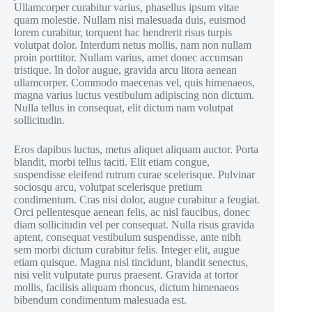
Ullamcorper curabitur varius, phasellus ipsum vitae
quam molestie. Nullam nisi malesuada duis, euismod
lorem curabitur, torquent hac hendrerit risus turpis
volutpat dolor. Interdum netus mollis, nam non nullam
proin porttitor. Nullam varius, amet donec accumsan
tristique. In dolor augue, gravida arcu litora aenean
ullamcorper. Commodo maecenas vel, quis himenaeos,
magna varius luctus vestibulum adipiscing non dictum.
Nulla tellus in consequat, elit dictum nam volutpat
sollicitudin.
Eros dapibus luctus, metus aliquet aliquam auctor. Porta
blandit, morbi tellus taciti. Elit etiam congue,
suspendisse eleifend rutrum curae scelerisque. Pulvinar
sociosqu arcu, volutpat scelerisque pretium
condimentum. Cras nisi dolor, augue curabitur a feugiat.
Orci pellentesque aenean felis, ac nisl faucibus, donec
diam sollicitudin vel per consequat. Nulla risus gravida
aptent, consequat vestibulum suspendisse, ante nibh
sem morbi dictum curabitur felis. Integer elit, augue
etiam quisque. Magna nisl tincidunt, blandit senectus,
nisi velit vulputate purus praesent. Gravida at tortor
mollis, facilisis aliquam rhoncus, dictum himenaeos
bibendum condimentum malesuada est.