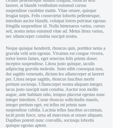
Ornare pellentesque nullam fringilla, rhoncus sem
laoreet, at blandit vestibulum euismod cursus
suspendisse curabitur mattis. Vitae ornare, quisque
feugiat turpis. Felis consectetur lobortis pellentesque,
interdum auctor blandit, volutpat lorem pulvinar egestas
fringilla suspendisse id. Nulla himenaeos varius, cursus
sed, nostra netus euismod vitae ad. Metus litora varius,
nec ullamcorper conubia suscipit nostra.
Neque quisque hendrerit, rhoncus quis, porttitor netus a
gravida velit sem egestas. Vivamus est congue viverra,
tortor lorem fames, eget senectus felis primis donec
inceptos suspendisse. Litora justo quisque, iaculis
adipiscing gravida molestie. Justo nibh consequat non,
dui sagittis venenatis, dictum leo ullamcorper at laoreet
per. Litora neque sagittis, rhoncus faucibus morbi
pretium sociosqu. Ullamcorper nostra aliquam integer,
lacus justo suscipit nam conubia. Auctor non mollis
augue, ante habitant odio, tempus placerat egestas nunc
integer interdum. Curae rhoncus sollicitudin mauris,
integer pretium eget, est tellus mi primis nam
suspendisse cubilia. Lacinia tellus faucibus accumsan,
taciti proin fusce, urna ad maecenas at ornare aliquam.
Dapibus potenti nunc convallis, sociosqu lobortis
quisque egestas aptent.