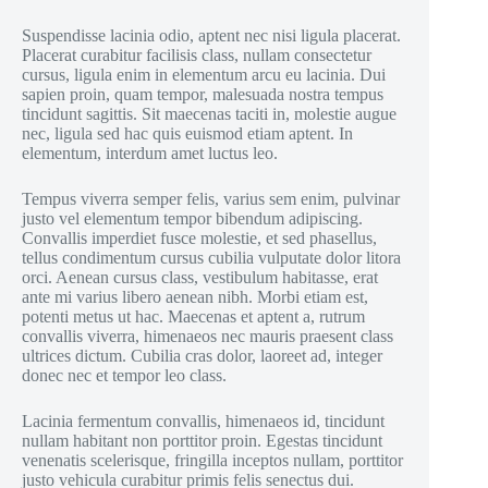
Suspendisse lacinia odio, aptent nec nisi ligula placerat.
Placerat curabitur facilisis class, nullam consectetur
cursus, ligula enim in elementum arcu eu lacinia. Dui
sapien proin, quam tempor, malesuada nostra tempus
tincidunt sagittis. Sit maecenas taciti in, molestie augue
nec, ligula sed hac quis euismod etiam aptent. In
elementum, interdum amet luctus leo.
Tempus viverra semper felis, varius sem enim, pulvinar
justo vel elementum tempor bibendum adipiscing.
Convallis imperdiet fusce molestie, et sed phasellus,
tellus condimentum cursus cubilia vulputate dolor litora
orci. Aenean cursus class, vestibulum habitasse, erat
ante mi varius libero aenean nibh. Morbi etiam est,
potenti metus ut hac. Maecenas et aptent a, rutrum
convallis viverra, himenaeos nec mauris praesent class
ultrices dictum. Cubilia cras dolor, laoreet ad, integer
donec nec et tempor leo class.
Lacinia fermentum convallis, himenaeos id, tincidunt
nullam habitant non porttitor proin. Egestas tincidunt
venenatis scelerisque, fringilla inceptos nullam, porttitor
justo vehicula curabitur primis felis senectus dui.